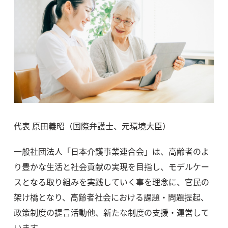
代表 原⽥義昭（国際弁護⼠、元環境⼤⾂）
⼀般社団法⼈「⽇本介護事業連合会」は、⾼齢者のよ
り豊かな⽣活と社会貢献の実現を⽬指し、モデルケー
スとなる取り組みを実践していく事を理念に、官⺠の
架け橋となり、⾼齢者社会における課題・問題提起、
政策制度の提⾔活動他、新たな制度の⽀援・運営して
います。