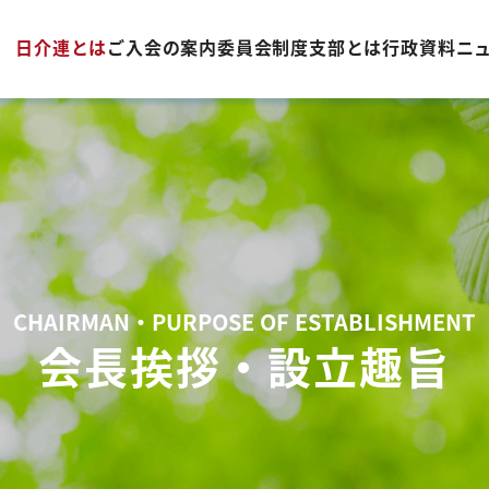
日介連とは
ご入会の案内
委員会制度
支部とは
行政資料
ニ
CHAIRMAN・PURPOSE OF ESTABLISHMENT
会長挨拶・設立趣旨